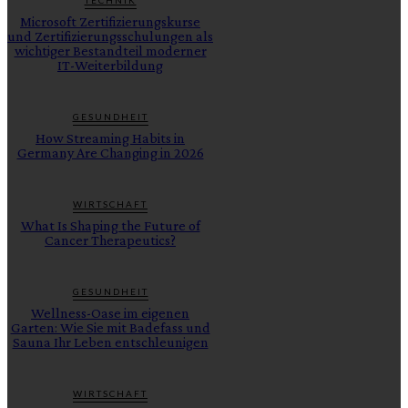
TECHNIK
Microsoft Zertifizierungskurse
und Zertifizierungsschulungen als
wichtiger Bestandteil moderner
IT-Weiterbildung
GESUNDHEIT
How Streaming Habits in
Germany Are Changing in 2026
WIRTSCHAFT
What Is Shaping the Future of
Cancer Therapeutics?
GESUNDHEIT
Wellness-Oase im eigenen
Garten: Wie Sie mit Badefass und
Sauna Ihr Leben entschleunigen
WIRTSCHAFT