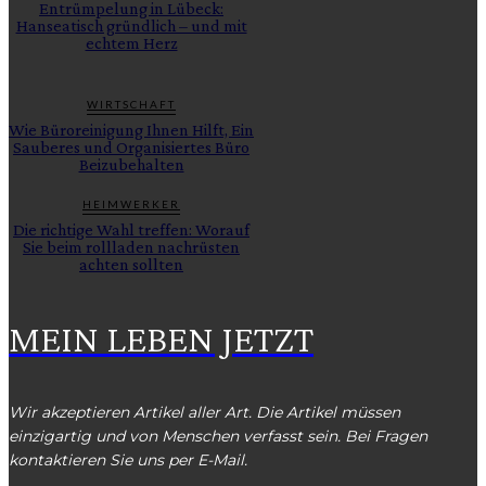
Entrümpelung in Lübeck:
Hanseatisch gründlich – und mit
echtem Herz
WIRTSCHAFT
Wie Büroreinigung Ihnen Hilft, Ein
Sauberes und Organisiertes Büro
Beizubehalten
HEIMWERKER
Die richtige Wahl treffen: Worauf
Sie beim rollladen nachrüsten
achten sollten
MEIN LEBEN JETZT
Wir akzeptieren Artikel aller Art. Die Artikel müssen
einzigartig und von Menschen verfasst sein. Bei Fragen
kontaktieren Sie uns per E-Mail.