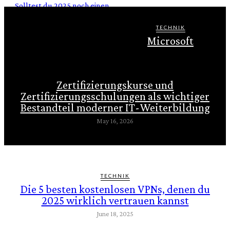
Solltest du 2025 noch einen
Diesel kaufen? Vorteile und
Nachteile im Überblick
TECHNIK
Microsoft
AUTO
Alles, was du über PPF-
Beschichtung fürs Auto wissen
musst
Zertifizierungskurse und
Zertifizierungsschulungen als wichtiger
Bestandteil moderner IT-Weiterbildung
May 16, 2026
TECHNIK
Die 5 besten kostenlosen VPNs, denen du
2025 wirklich vertrauen kannst
June 18, 2025