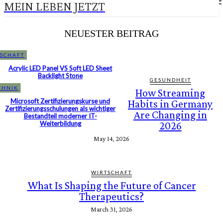
MEIN LEBEN JETZT
NEUESTER BEITRAG
SCHAFT
Acrylic LED Panel VS Soft LED Sheet
Backlight Stone
GESUNDHEIT
CHNIK
How Streaming
Microsoft Zertifizierungskurse und
Habits in Germany
Zertifizierungsschulungen als wichtiger
Are Changing in
Bestandteil moderner IT-
Weiterbildung
2026
May 14, 2026
WIRTSCHAFT
What Is Shaping the Future of Cancer
Therapeutics?
March 31, 2026