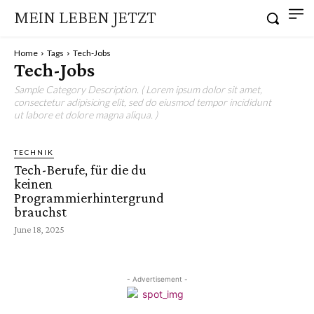
MEIN LEBEN JETZT
Home
Tags
Tech-Jobs
Tech-Jobs
Sample Category Description. ( Lorem ipsum dolor sit amet,
consectetur adipisicing elit, sed do eiusmod tempor incididunt
ut labore et dolore magna aliqua. )
TECHNIK
Tech-Berufe, für die du
keinen
Programmierhintergrund
brauchst
June 18, 2025
- Advertisement -